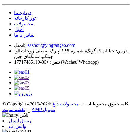
درباره ما
تور کارخانه
محصولات
اخبار
تماس با ما
lisazhou@yingfangeo.com
ایمیل:
آدرس: خیابان کانگونگ، شماره ۱۸۹، پارک صنعتی ژوجاجیائو،
چینگپو شانگهای چین.
تلفن: +86-17717485119 (Wechat/ Whatsapp)
© Copyright - 2019-2024: کلیه حقوق محفوظ است.
محصولات داغ
AMP موبایل
-
-
نقشه سایت
ارسال ایمیل
واتس اپ