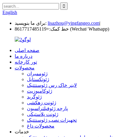
English
|
lisazhou@yingfangeo.com
برای ما بنویسید:
+8617717485119 (Wechat/ Whatsapp)
خط کمک:
صفحه اصلی
درباره ما
تور کارخانه
محصولات
ژئوممبران
ژئوتکستایل
لاینر خاک رس ژئوسنتتیک
ژئوکامپوزیت
ژئوگرید
ژئونت زهکشی
پارچه ژئوفیلتراسیون
ژئونت پلاستیکی
تجهیزات نصب ژئوسنتتیک
محصولات داغ
خدمات