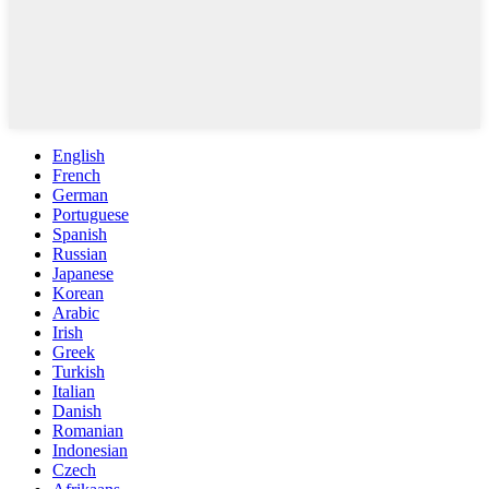
English
French
German
Portuguese
Spanish
Russian
Japanese
Korean
Arabic
Irish
Greek
Turkish
Italian
Danish
Romanian
Indonesian
Czech