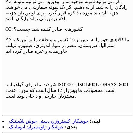
A2: اگر می توانید نمونه موجود ما را بپذیرید، می توانیم نمونه
رایگان را به شما ارائه دهیم. اگر یک نمونه سفارشی می خواهید،
هزینه آن باید مورد مذاکره قرار گیرد. برای اولین بار، هزینه
اکسپرس می تواند رایگان باشد.
Q3: کشورهای صادر کننده شما چیست؟
A3: ما کالاهای خود را به بیش از 16 کشور و منطقه مانند آمریکا،
استرالیا، صربستان، مصر، زامبیا، اندونزی، فیلیپین، تایلند،
خاورمیانه و غیره صادر کرده ایم.
شرکت ما دارای گواهینامه ISO9001، ISO14001، OHSAS18001
است. محصولات ما بیش از 12 سال است که مورد اعتماد
مشتریان خارجی و داخلی بوده است.
قبلی:
جوشکار اکستروژن دستی جوش پلاستیک
بعدی:
جوشکار ژئوممبران اتوماتیک