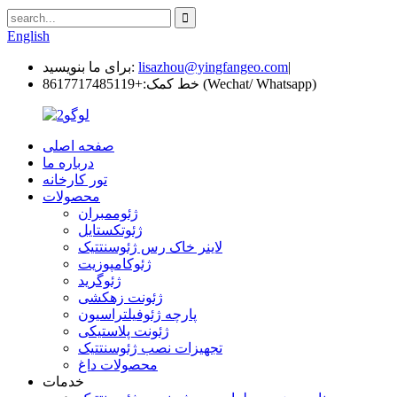
English
|
lisazhou@yingfangeo.com
برای ما بنویسید:
+8617717485119 (Wechat/ Whatsapp)
خط کمک:
صفحه اصلی
درباره ما
تور کارخانه
محصولات
ژئوممبران
ژئوتکستایل
لاینر خاک رس ژئوسنتتیک
ژئوکامپوزیت
ژئوگرید
ژئونت زهکشی
پارچه ژئوفیلتراسیون
ژئونت پلاستیکی
تجهیزات نصب ژئوسنتتیک
محصولات داغ
خدمات