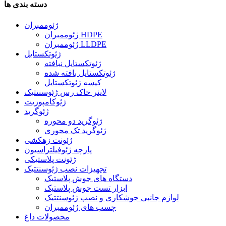
دسته بندی ها
ژئوممبران
ژئوممبران HDPE
ژئوممبران LLDPE
ژئوتکستایل
ژئوتکستایل نبافته
ژئوتکستایل بافته شده
کیسه ژئوتکستایل
لاینر خاک رس ژئوسنتتیک
ژئوکامپوزیت
ژئوگرید
ژئوگرید دو محوره
ژئوگرید تک محوری
ژئونت زهکشی
پارچه ژئوفیلتراسیون
ژئونت پلاستیکی
تجهیزات نصب ژئوسنتتیک
دستگاه های جوش پلاستیک
ابزار تست جوش پلاستیک
لوازم جانبی جوشکاری و نصب ژئوسنتتیک
چسب های ژئوممبران
محصولات داغ