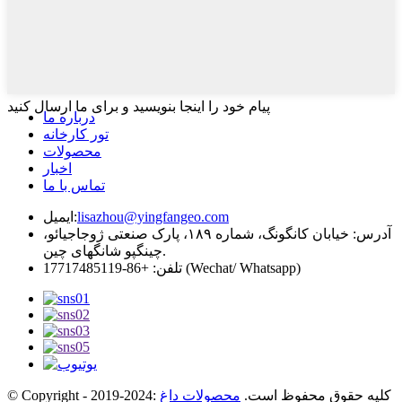
پیام خود را اینجا بنویسید و برای ما ارسال کنید
درباره ما
تور کارخانه
محصولات
اخبار
تماس با ما
lisazhou@yingfangeo.com
ایمیل:
آدرس: خیابان کانگونگ، شماره ۱۸۹، پارک صنعتی ژوجاجیائو،
چینگپو شانگهای چین.
تلفن: +86-17717485119 (Wechat/ Whatsapp)
© Copyright - 2019-2024: کلیه حقوق محفوظ است.
محصولات داغ