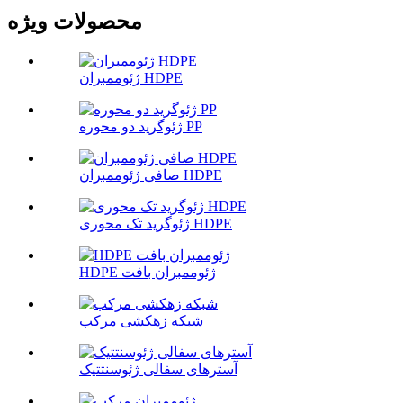
محصولات ویژه
ژئوممبران HDPE
ژئوگرید دو محوره PP
صافی ژئوممبران HDPE
ژئوگرید تک محوری HDPE
HDPE ژئوممبران بافت
شبکه زهکشی مرکب
آسترهای سفالی ژئوسنتتیک