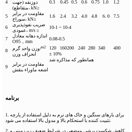
4
0.3
0.45
0.5
0.6
0.75
1.0
1.2
ذوزنقه (جهت
متقاطع)، kN≥
مقاومت در برابر
5
1.6
2.4
3.2
4.0
4.8
6. 0
7.5
سوراخ، kN≥
ضریب نفوذپذیری
6
10-1 ~ 10-4
عمودی، m/s ≥
اندازه دهانه معادل
7
0.08-0.5
O95，mm
m2
120
160
200
240
280
340
400
وزن واحد گرم/
8
± 10%
انحراف وزن
همانطور که مذاکره شد
مقاومت در برابر
9
اشعه ماوراء بنفش
برنامه
1. برای بارهای سنگین و خاک های نرم به دلیل استفاده از پارچه
تثبیت کننده با استحکام بالا و مدول بالا استفاده می شود.
2. کاهش شکست برشی موضعی در شرایط ضعیف زیرزمینی و